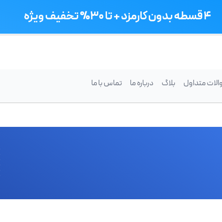
۴ قسطه بدون کارمزد + تا ۳۰% تخفیف ویژه
الات متداول
بلاگ
درباره ما
تماس با ما